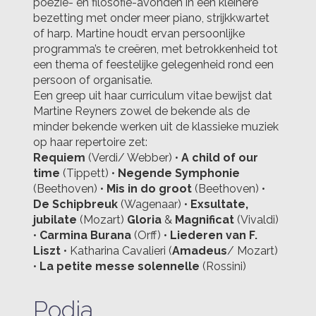
poëzie- en filosofie-avonden in een kleinere
bezetting met onder meer piano, strijkkwartet
of harp. Martine houdt ervan persoonlijke
programma’s te creëren, met betrokkenheid tot
een thema of feestelijke gelegenheid rond een
persoon of organisatie.
Een greep uit haar curriculum vitae bewijst dat
Martine Reyners zowel de bekende als de
minder bekende werken uit de klassieke muziek
op haar repertoire zet:
Requiem
(Verdi/ Webber) •
A child of our
time
(Tippett) •
Negende Symphonie
(Beethoven) •
Mis in do groot
(Beethoven) •
De Schipbreuk
(Wagenaar) •
Exsultate,
jubilate
(Mozart)
Gloria
&
Magnificat
(Vivaldi)
•
Carmina Burana
(Orff) •
Liederen van F.
Liszt
• Katharina Cavalieri (
Amadeus
/ Mozart)
•
La petite messe solennelle
(Rossini)
Podia