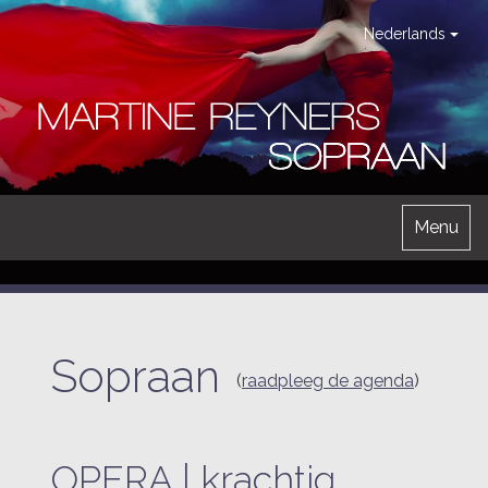
Nederlands
Menu
Sopraan
(
raadpleeg de agenda
)
OPERA | krachtig,