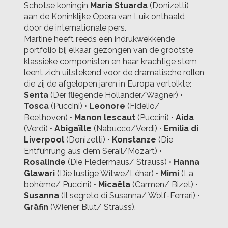
Schotse koningin
Maria Stuarda
(Donizetti)
aan de Koninklijke Opera van Luik onthaald
door de internationale pers.
Martine heeft reeds een indrukwekkende
portfolio bij elkaar gezongen van de grootste
klassieke componisten en haar krachtige stem
leent zich uitstekend voor de dramatische rollen
die zij de afgelopen jaren in Europa vertolkte:
Senta
(Der fliegende Holländer/Wagner) •
Tosca
(Puccini) •
Leonore
(Fidelio/
Beethoven) •
Manon lescaut
(Puccini) •
Aida
(Verdi) •
Abigaïlle
(Nabucco/Verdi) •
Emilia di
Liverpool
(Donizetti) •
Konstanze
(Die
Entführung aus dem Serail/Mozart) •
Rosalinde
(Die Fledermaus/ Strauss) •
Hanna
Glawari
(Die lustige Witwe/Léhar) •
Mimi
(La
bohème/ Puccini) •
Micaëla
(Carmen/ Bizet) •
Susanna
(Il segreto di Susanna/ Wolf-Ferrari) •
Gräfin
(Wiener Blut/ Strauss).